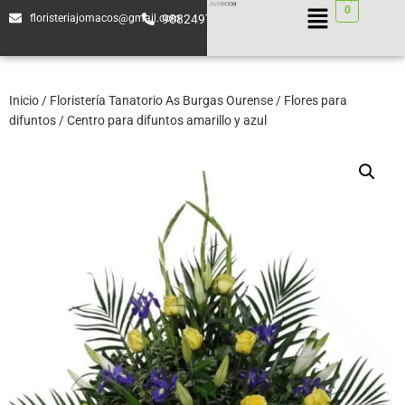
0
floristeriajomacos@gmail.com
988249744
Inicio
/
Floristería Tanatorio As Burgas Ourense
/
Flores para
difuntos
/ Centro para difuntos amarillo y azul