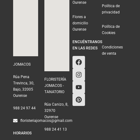
Ourense
Política de
privacidad
Flores a
domicilio
Política de
Ourense
Cookies
ENCUÉNTRANOS
Condiciones
EN LAS REDES
de venta
JOMACOS
Rúa Pena
FLORISTERÍA
Trevinca, 30,
JOMACOS -
Bajo, 32005
TANATORIO
Ourense
Rúa Canizo, 8,
988 24 97 44
32970
Ourense
floristeriajomacos@gmail.com
988 24 41 13
HORARIOS