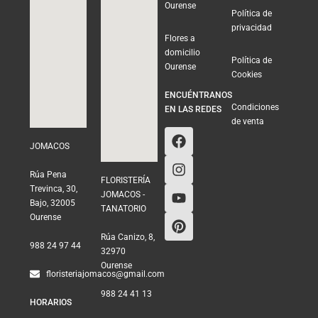
Ourense
Política de
privacidad
Flores a
domicilio
Política de
Ourense
Cookies
ENCUÉNTRANOS
Condiciones
EN LAS REDES
de venta
JOMACOS
Rúa Pena
FLORISTERÍA
Trevinca, 30,
JOMACOS -
Bajo, 32005
TANATORIO
Ourense
Rúa Canizo, 8,
988 24 97 44
32970
Ourense
floristeriajomacos@gmail.com
988 24 41 13
HORARIOS