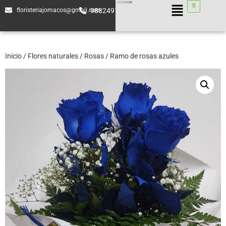
0
floristeriajomacos@gmail.com
988249744
Inicio
/
Flores naturales
/
Rosas
/ Ramo de rosas azules