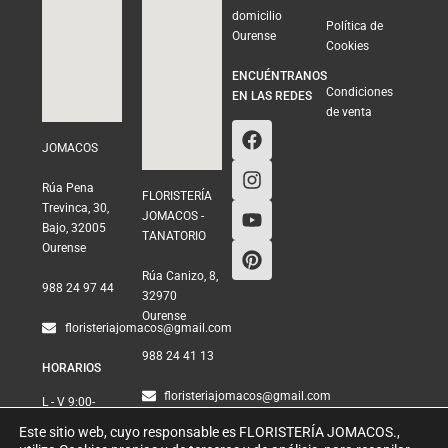
domicilio
Política de
Ourense
Cookies
ENCUÉNTRANOS
Condiciones
EN LAS REDES
de venta
JOMACOS
Rúa Pena
FLORISTERÍA
Trevinca, 30,
JOMACOS -
Bajo, 32005
TANATORIO
Ourense
Rúa Canizo, 8,
988 24 97 44
32970
Ourense
floristeriajomacos@gmail.com
988 24 41 13
HORARIOS
floristeriajomacos@gmail.com
L - V 9:00-
13:30, 16:00-
Este sitio web, cuyo responsable es FLORISTERÍA JOMACOS.,
HORARIOS
20:00